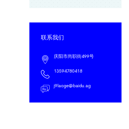
联系我们
庆阳市尚职街499号
13594780418
j9laoge@baidu.ag